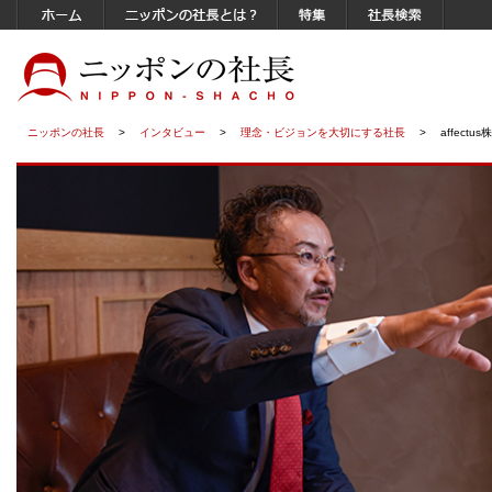
ニッポンの社長
>
インタビュー
>
理念・ビジョンを大切にする社長
>
affec