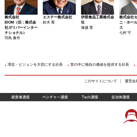
株式会社
エステー株式会社
伊那食品工業株式会
株式会社
IDOM（旧：株式会
鈴木 喬
社
ニ・ホー
社ガリバーインター
塚越 寛
ス
ナショナル）
七村 守
羽鳥 兼市
理念・ビジョンを大切にする社長
世の中に独自の価値を提供する社長
このサイトについて
運営会