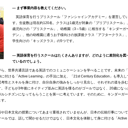
― まず事業内容を教えてください。
英語保育を行うプリスクール「ファンシャインアカデミー」を運営して
す。生徒数は現在約120名。クラスは1歳児が対象の「プリプリスクール」
歳児向けの「プリスクール」、幼稚園（3～5歳）に相当する「キンダーガ
デン」、他の幼稚園に通うお子様向けの放課後クラス「アフタークラス」
学生向けの「キッズクラス」の5つです。
― 英語保育を行うスクールはたくさんありますが、どのように差別化を図
ているのでしょう。
ら、世界共通言語である英語でのコミュニケーションを学べることです。未来の「
ctive Learning」の手法に加え、「21st Century Education」も導入し
思考性とスキルを身に付け、自分自身の強みをしっかり見出し、それぞれの道を歩む
。子どもが3年後にネイティブ並みに英語を喋るのがゴールではなく、20歳になっ
バルシチズンになってもらうことを第一に考えています。そのために、キンダーガー
ます。
や日本文化の授業についてあまり重視されていませんが、日本の伝統行事について
ールでは、話して聞かせるだけではなく、日本文化を体験して身に付ける「Active
。