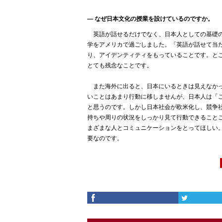
― なぜ日本文化の授業を設けているのですか。
英語が話せるだけでなく、日本人としての基礎の
学をアメリカで過ごしました。「英語が話せて当
り、アイデンティティをもっていることです。と
とても残念なことです。
また海外に出ると、日本にいるときは見えなかっ
いことはあまり行動に移しませんが、日本人は「
と思うのです。しかし日本社会が欧米化し、競争
持ちや周りの状況をしっかり見て行動できること
まざまな人とコミュニケーションをとってほしい
要なのです。