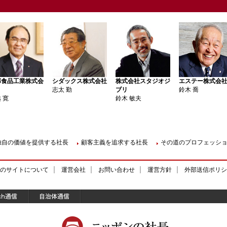
那食品工業株式会
シダックス株式会社
株式会社スタジオジ
エステー株式会
志太 勤
ブリ
鈴木 喬
 寛
鈴木 敏夫
独自の価値を提供する社長
顧客主義を追求する社長
その道のプロフェッシ
のサイトについて
運営会社
お問い合わせ
運営方針
外部送信ポリシ