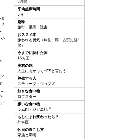
6時間
平均起床時間
5時
いま
趣味
、2
旅行・乗馬・読書
ー
おススメ本
、小
嫌われる勇気（岸見一郎・古賀史健/
著）
今までに訪れた国
15ヵ国
っ
座右の銘
人生に向かってYESと言おう
グ
尊敬する人
て
スティーブ・ジョブズ
こ
好きな食べ物
た
ロブスター
デ
嫌いな食べ物
ラム肉・ジビエ料理
もし生まれ変わったら？
外科医
、
休日の過ごし方
家族と満喫