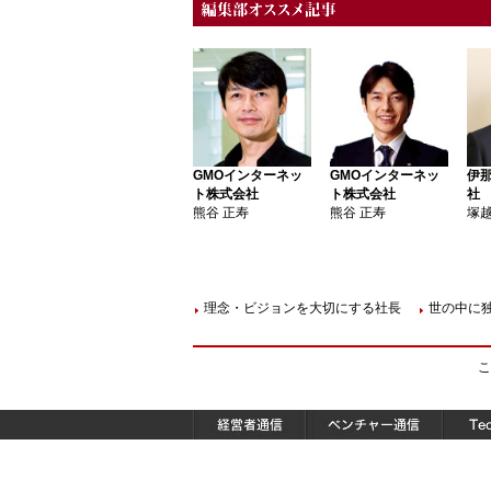
GMOインターネッ
GMOインターネッ
伊
ト株式会社
ト株式会社
社
熊谷 正寿
熊谷 正寿
塚越
理念・ビジョンを大切にする社長
世の中に
こ