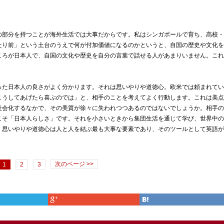
部分を持つことが海外生活では大事だからです。私はシンガポールで育ち、高校・
たり前」という土台のうえで何が付加価値になるのかというと、自国の歴史や文化を
ころが日本人で、自国の文化や歴史を自分の言葉で話せる人があまりいません。これ
た日本人の良さがよく分かります。それは思いやりや道徳心。欧米では頼まれてい
こうしてあげたら喜ぶのでは」と、相手のことを考えてよく行動します。これは美点
社会化するなかで、その美質が徐々に失われつつあるのではないでしょうか。相手の
こそ「日本人らしさ」です。それを小さいときから集団生活を通じて学び、世界中の
。思いやりや道徳心は人と人を結ぶ最も大事な要素であり、そのツールとして英語が
次のページ >>
1
2
3