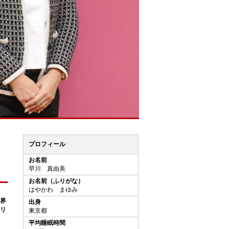
プロフィール
お名前
早川 真由美
お名前（ふりがな）
はやかわ まゆみ
世界
出身
リ
東京都
平均睡眠時間