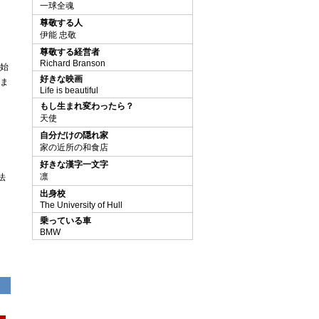
一球全魂
尊敬する人
伊能 忠敬
尊敬する経営者
Richard Branson
始
好きな映画
ま
Life is beautiful
もし生まれ変わったら？
天使
自分だけの隠れ家
家の近所の和食店
好きな漢字一文字
凛
法
出身校
The University of Hull
乗っている車
BMW