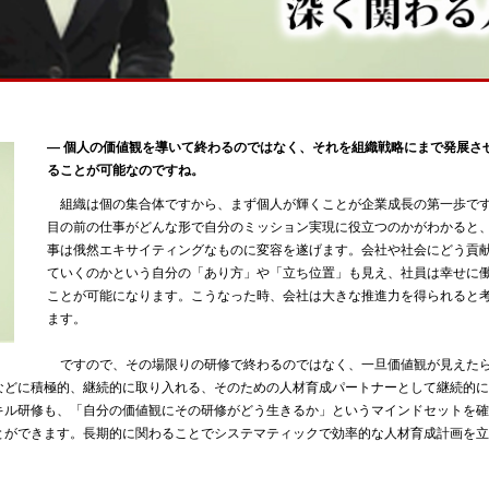
― 個人の価値観を導いて終わるのではなく、それを組織戦略にまで発展さ
ることが可能なのですね。
組織は個の集合体ですから、まず個人が輝くことが企業成長の第一歩で
目の前の仕事がどんな形で自分のミッション実現に役立つのかがわかると
事は俄然エキサイティングなものに変容を遂げます。会社や社会にどう貢
ていくのかという自分の「あり方」や「立ち位置」も見え、社員は幸せに
ことが可能になります。こうなった時、会社は大きな推進力を得られると
ます。
ですので、その場限りの研修で終わるのではなく、一旦価値観が見えた
などに積極的、継続的に取り入れる、そのための人材育成パートナーとして継続的に
キル研修も、「自分の価値観にその研修がどう生きるか」というマインドセットを確
とができます。長期的に関わることでシステマティックで効率的な人材育成計画を立