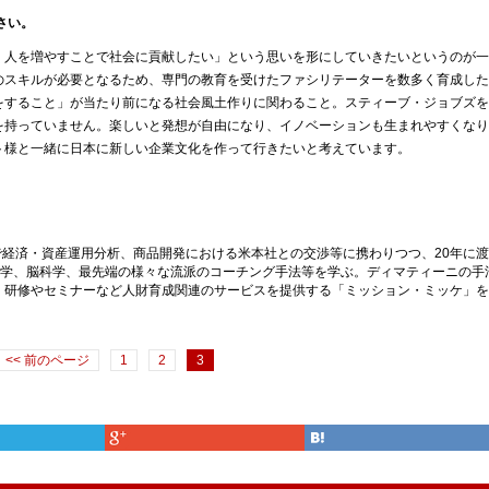
さい。
く人を増やすことで社会に貢献したい」という思いを形にしていきたいというのが一
のスキルが必要となるため、専門の教育を受けたファシリテーターを数多く育成した
をすること」が当たり前になる社会風土作りに関わること。スティーブ・ジョブズを
を持っていません。楽しいと発想が自由になり、イノベーションも生まれやすくなり
ト様と一緒に日本に新しい企業文化を作って行きたいと考えています。
で経済・資産運用分析、商品開発における米本社との交渉等に携わりつつ、20年に渡
理学、脳科学、最先端の様々な流派のコーチング手法等を学ぶ。ディマティーニの手
年、研修やセミナーなど人財育成関連のサービスを提供する「ミッション・ミッケ」を
<< 前のページ
1
2
3