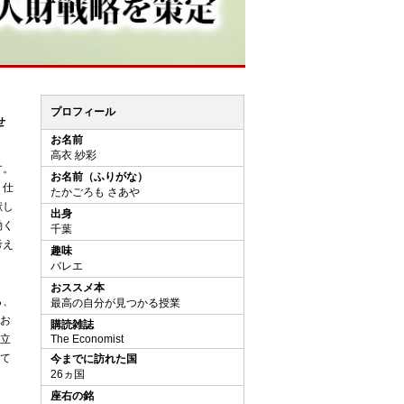
プロフィール
せ
お名前
高衣 紗彩
す。
お名前（ふりがな）
、仕
たかごろも さあや
献し
出身
働く
千葉
考え
趣味
バレエ
おススメ本
ら、
最高の自分が見つかる授業
お
購読雑誌
立
The Economist
て
今までに訪れた国
26ヵ国
座右の銘