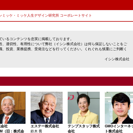
ンミッケ・ミッケ人生デザイン研究所 コーポレートサイト
ているコンテンツを忠実に掲載しております。
性、適切性、有用性について弊社（イシン株式会社）は何ら保証しないことをご
職、投資、業務提携、受発注などを行ってください。くれぐれも慎重にご判断く
イシン株式会社
式会社
エステー株式会社
テンプスタッフ株式
GMOインターネ
OM（旧：株式会
鈴木 喬
会社
ト株式会社