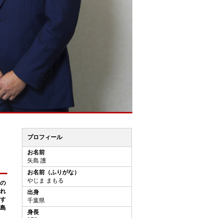
プロフィール
お名前
矢島 護
お名前（ふりがな）
やじま まもる
の
れ
出身
す
千葉県
島
身長