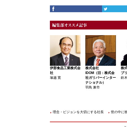
伊那食品工業株式会
株式会社
株
社
IDOM（旧：株式会
ブ
塚越 寛
社ガリバーインター
鈴木
ナショナル）
羽鳥 兼市
理念・ビジョンを大切にする社長
世の中に