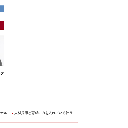
ー
ング
ョナル
人材採用と育成に力を入れている社長