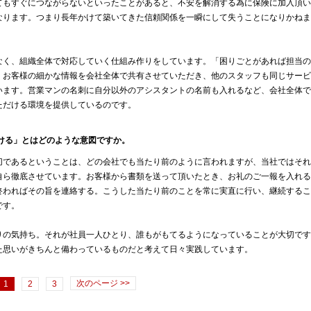
てもすぐにつながらないといったことがあると、不安を解消する為に保険に加入頂い
なります。つまり長年かけて築いてきた信頼関係を一瞬にして失うことになりかねま
く、組織全体で対応していく仕組み作りをしています。「困りごとがあれば担当の
、お客様の細かな情報を会社全体で共有させていただき、他のスタッフも同じサービ
います。営業マンの名刺に自分以外のアシスタントの名前も入れるなど、会社全体で
ただける環境を提供しているのです。
ける」とはどのような意図ですか。
であるということは、どの会社でも当たり前のように言われますが、当社ではそれ
自ら徹底させています。お客様から書類を送って頂いたとき、お礼のご一報を入れる
終わればその旨を連絡する。こうした当たり前のことを常に実直に行い、継続するこ
です。
の気持ち。それが社員一人ひとり、誰もがもてるようになっていることが大切です
た思いがきちんと備わっているものだと考えて日々実践しています。
次のページ >>
1
2
3