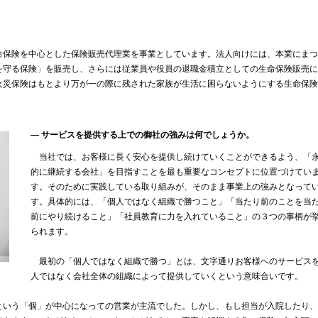
保険を中心とした保険販売代理業を事業としています。法人向けには、本業にまつ
を守る保険」を販売し、さらには従業員や役員の退職金積立としての生命保険販売に
火災保険はもとより万が一の際に残された家族が生活に困らないようにする生命保険
― サービスを提供する上での御社の強みは何でしょうか。
当社では、お客様に長く安心を提供し続けていくことができるよう、「
的に継続する会社」を目指すことを最も重要なコンセプトに位置づけてい
す。そのために実践している取り組みが、そのまま事業上の強みとなって
す。具体的には、「個人ではなく組織で勝つこと」「当たり前のことを当
前にやり続けること」「社員教育に力を入れていること」の３つの事柄が
られます。
最初の「個人ではなく組織で勝つ」とは、文字通りお客様へのサービス
人ではなく会社全体の組織によって提供していくという意味合いです。
いう「個」が中心になっての営業が主流でした。しかし、もし担当が入院したり、