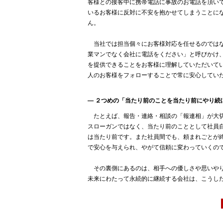
客様との接客中に携帯電話に事故のお電話を頂い
いるお客様に反対に不安を抱かせてしまうことに
ん。
当社では担当個々にお客様対応を任せるのではな
業マンでなく会社に電話をください」と呼びかけ
を提供できることをお客様に理解していただいて
人のお客様をフォローすることで常に安心してい
― ２つめの「当たり前のことを当たり前にやり続
たとえば、報告・連絡・相談の「報連相」が大切
スローガンではなく、当たり前のこととして社員
は当たり前です。また社員間でも、頼まれごとが
で安心を与えられ、やがて信頼に変わっていくの
その裏側にあるのは、相手への優しさや思いやり
未来にわたって永続的に継続する会社は、こうし