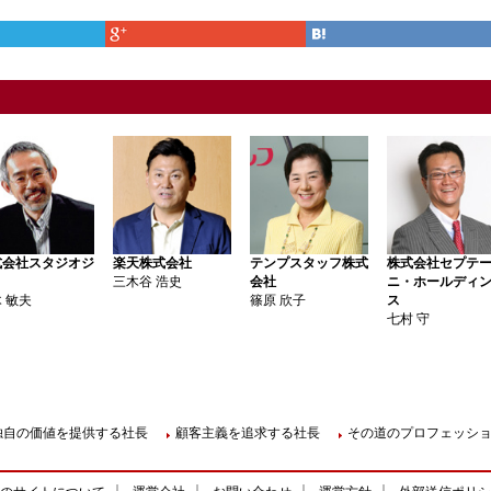
式会社スタジオジ
楽天株式会社
テンプスタッフ株式
株式会社セプテ
リ
三木谷 浩史
会社
ニ・ホールディ
 敏夫
篠原 欣子
ス
七村 守
独自の価値を提供する社長
顧客主義を追求する社長
その道のプロフェッシ