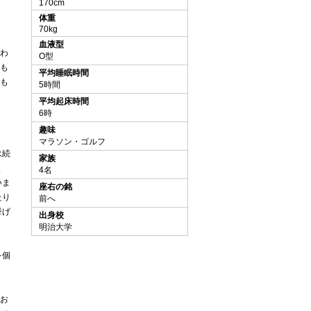
170cm
体重
70kg
血液型
わ
O型
も
平均睡眠時間
も
5時間
平均起床時間
6時
趣味
マラソン・ゴルフ
永続
家族
ま
4名
いま
座右の銘
たり
前へ
挙げ
出身校
明治大学
を個
お