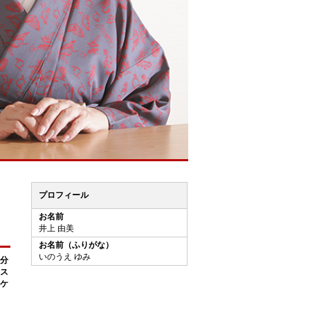
プロフィール
お名前
井上 由美
お名前（ふりがな）
いのうえ ゆみ
分
ス
ケ