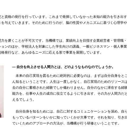
と資格の発行を行っています。これまで発揮していなかった未知の能力を引き出す
きを与えていきます。そのために行うのが、脳の性質やメカニズムに基づく心理学や
力を磨くことが不可欠です。当機構では、業績向上を目指す企業経営者・管理職・
ションのほか、学校法人を対象にした学生向けの講義、一般ビジネスマン・個人事業
資格発行など、あらゆるニーズに応える形で事業を展開しています。
― 自分を向上させる人間力とは、どのようなものなのでしょうか。
未来の自己実現を図るために絶対的に必要なのは、まずは自分自身をと
ん知るということです。人生は一度しかなく、自己実現のためのリソース
去の自分に蓄積された経験でしか備わりません。自分のなかに潜在する経
能力を、仕事や人生の成功に役立てるように引き出す、その力が人間力だ
えるでしょう。
自分自身を知るためには、自己に対するコミュニケーションを深め、自
もっているパターンをいかに知っていくかが大事です。それを知り、引き
ていくためのアプローチの方法が、当機構が行う研修ということです。