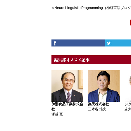
※Neuro Linguistic Programming（神経言
伊那食品工業株式会
楽天株式会社
シ
社
三木谷 浩史
志太
塚越 寛