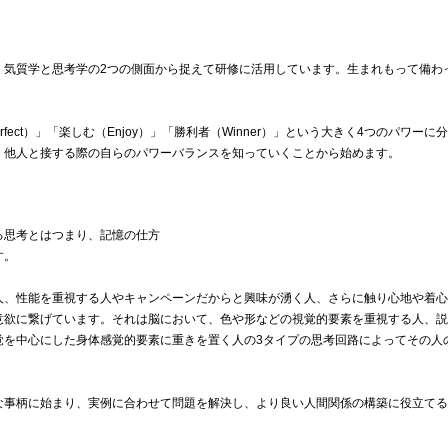
気質学と思考学の2つの側面から捉えて研修に活用しています。生まれもって備わ
。
fect）」「楽しむ（Enjoy）」「勝利者（Winner）」という大きく4つのパワーに
、他人と接する際の自らのパワーバランスを知っていくことから始めます。
る思考とはつまり、記憶の仕方
す。
、性能を重視する人やキャンペーンだからと興味が湧く人、さらに触り心地や着心
意欲に繋げています。それは脳において、色や形などの視覚的要素を重視する人、説
覚を中心にした身体感覚的要素に重きを置く人の3タイプの思考回路によってその人
事柄に始まり、実例に合わせて問題を解決し、より良い人間関係の構築に役立てる