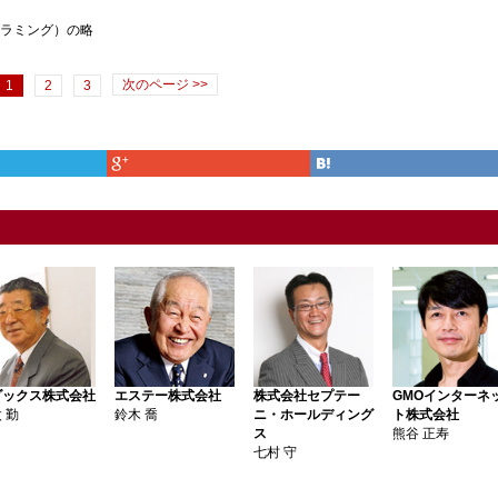
語プログラミング）の略
次のページ >>
1
2
3
ダックス株式会社
エステー株式会社
株式会社セプテー
GMOインターネ
 勤
鈴木 喬
ニ・ホールディング
ト株式会社
ス
熊谷 正寿
七村 守