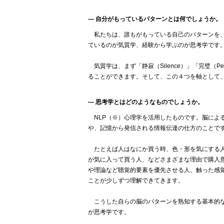
― 自分がもっているパターンとは何でしょうか。
私たちは、誰もがもっている自己のパターンを、
ているのが気質学、経験から学ぶのが思考学です
気質学は、まず「静寂（Silence）」「完璧（Per
ることができます。そして、この４つを軸として
― 思考学とはどのようなものでしょうか。
NLP（※）心理学を活用したものです。脳によ
や、記憶から発信される情報伝達の仕方のことで
たとえば人はなにか買う時、色・形を気にする人
が気に入って買う人、などさまざまな理由で購入
や理論など聴覚的要素を優先させる人、触った感
ことが少しずつ理解できてきます。
こうした自らの脳のパターンを熟知する基本的な
が思考学です。