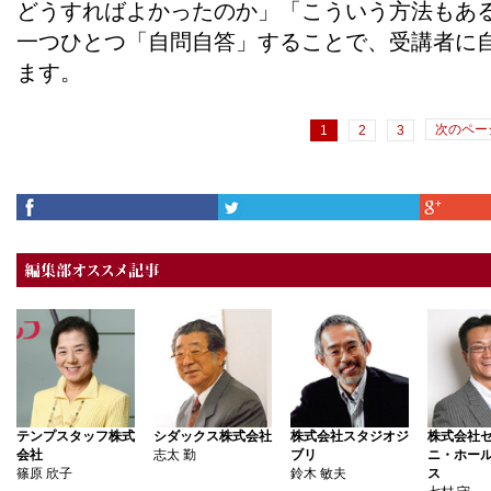
どうすればよかったのか」「こういう方法もあ
一つひとつ「自問自答」することで、受講者に
ます。
次のページ
1
2
3
テンプスタッフ株式
シダックス株式会社
株式会社スタジオジ
株式会社
会社
志太 勤
ブリ
ニ・ホー
篠原 欣子
鈴木 敏夫
ス